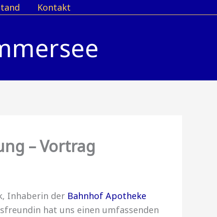
stand
Kontakt
Ammersee
ng – Vortrag
k, Inhaberin der
Bahnhof Apotheke
sfreundin hat uns einen umfassenden